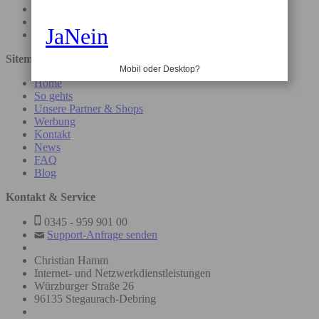
Mitglieder-Login
Passwort vergessen?
Ja
Nein
Neukunde? Jetzt registrieren
Sitemap
Mobil oder Desktop?
Home
So gehts
Unsere Partner & Shops
Werbung
Kontakt
News
FAQ
Blog
Kontakt & Service
0345 - 959 901 00
Support-Anfrage senden
Christian Hamm
Internet- und Netzwerkdienstleistungen
Würzburger Straße 26
96135 Stegaurach-Debring