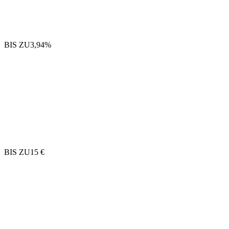
BIS ZU
3,94%
BIS ZU
15 €