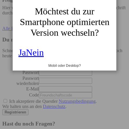
Freigabezeit
Hier wird angegeben, wie viele Tage die Bearbeitung der Gutschrift
Möchtest du zur
durchschnittlich dauert.
Smartphone optimierten
Alle Partner anzeigen
Version wechseln?
Du möchtest auch sparen?
Ja
Nein
Schnell bei uns anmelden, 5 EUR Startguthaben sichern und noch
heute deine ersten Euro sparen!
Mobil oder Desktop?
Username
Passwort
Passwort
wiederholen
E-Mail
Code
Ich akzeptiere die Questler
Nutzungsbedingung
.
Wir halten uns an den
Datenschutz
.
Hast du noch Fragen?