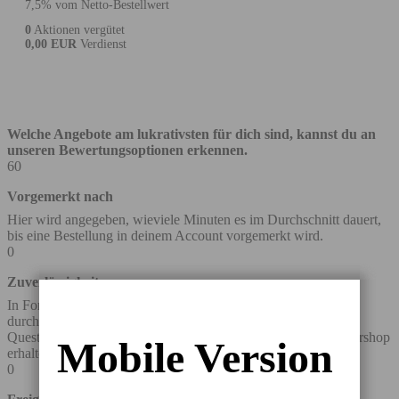
7,5% vom Netto-Bestellwert
0
Aktionen vergütet
0,00 EUR
Verdienst
Welche Angebote am lukrativsten für dich sind, kannst du an
unseren Bewertungsoptionen erkennen.
60
Vorgemerkt nach
Hier wird angegeben, wieviele Minuten es im Durchschnitt dauert,
bis eine Bestellung in deinem Account vorgemerkt wird.
0
Zuverlässigkeit
In Form eines prozentualen Wertes wird angegeben, wie oft es
durchschnittlich vorkommt, dass wir über die Bestellung eines
Questler-Mitglieds automatisch eine Rückmeldung vom Partnershop
Mobile Version
erhalten.
0