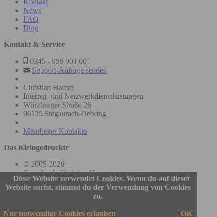
Kontakt
News
FAQ
Blog
Kontakt & Service
0345 - 959 901 00
Support-Anfrage senden
Christian Hamm
Internet- und Netzwerkdienstleistungen
Würzburger Straße 26
96135 Stegaurach-Debring
Mitarbeiter Kontakte
Das Kleingedruckte
© 2005-2026
Questler.de Christian Hamm
Diese Website verwendet
Cookies
. Wenn du auf dieser
Website surfst, stimmst du der Verwendung von Cookies
Nutzungsbedingungen
zu.
Datenschutz
Impressum
Nur notwendige Cookies erlauben
OK