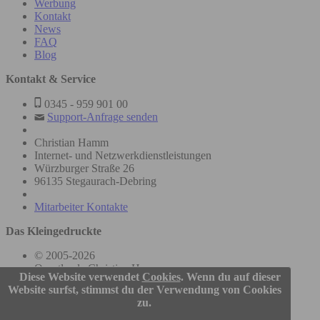
Werbung
Kontakt
News
FAQ
Blog
Kontakt & Service
0345 - 959 901 00
Support-Anfrage senden
Christian Hamm
Internet- und Netzwerkdienstleistungen
Würzburger Straße 26
96135 Stegaurach-Debring
Mitarbeiter Kontakte
Das Kleingedruckte
© 2005-2026
Questler.de Christian Hamm
Diese Website verwendet
Cookies
. Wenn du auf dieser
Website surfst, stimmst du der Verwendung von Cookies
Nutzungsbedingungen
zu.
Datenschutz
Impressum