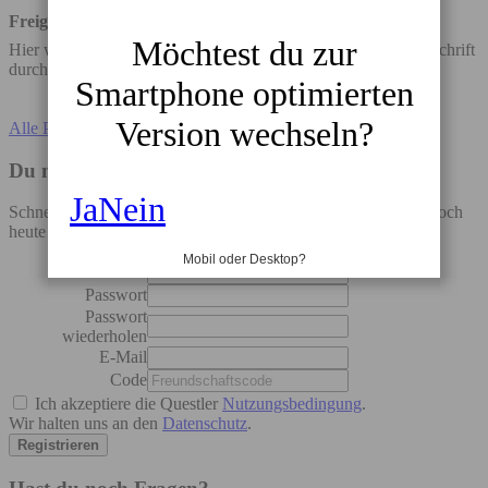
Freigabezeit
Möchtest du zur
Hier wird angegeben, wie viele Tage die Bearbeitung der Gutschrift
durchschnittlich dauert.
Smartphone optimierten
Version wechseln?
Alle Partner anzeigen
Du möchtest auch sparen?
Ja
Nein
Schnell bei uns anmelden, 5 EUR Startguthaben sichern und noch
heute deine ersten Euro sparen!
Mobil oder Desktop?
Username
Passwort
Passwort
wiederholen
E-Mail
Code
Ich akzeptiere die Questler
Nutzungsbedingung
.
Wir halten uns an den
Datenschutz
.