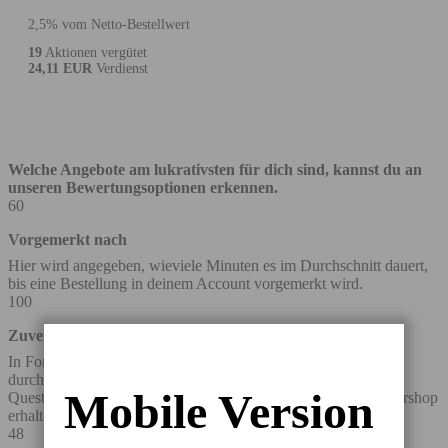
2,5% vom Netto-Bestellwert
19
Aktionen vergütet
24,11 EUR
Verdienst
Welche Angebote am lukrativsten für dich sind, kannst du an
unseren Bewertungsoptionen erkennen.
60
Vorgemerkt nach
Hier wird angegeben, wieviele Minuten es im Durchschnitt dauert,
bis eine Bestellung in deinem Account vorgemerkt wird.
100
Zuverlässigkeit
In Form eines prozentualen Wertes wird angegeben, wie oft es
durchschnittlich vorkommt, dass wir über die Bestellung eines
Mobile Version
Questler-Mitglieds automatisch eine Rückmeldung vom Partnershop
erhalten.
48